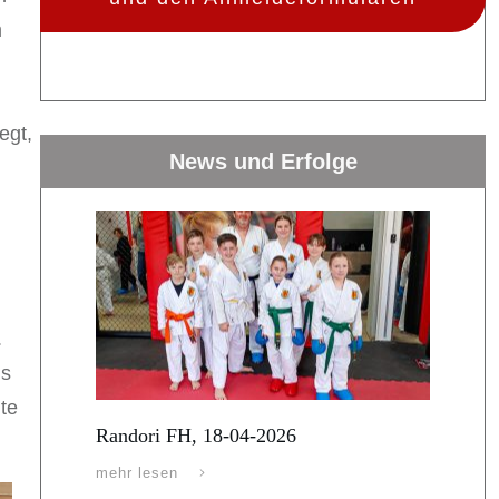
m
egt,
News und Erfolge
.
ls
te
Randori FH, 18-04-2026
mehr lesen