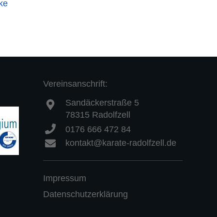
ke
Vereinsanschrift
:
Sandäckerstraße 5
78315 Radolfzell
0176 666 472 84
kontakt@karate-radolfzell.de
Impressum
Datenschutzerklärung