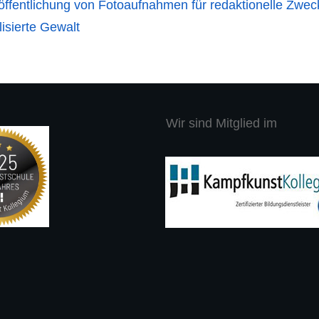
eröffentlichung von Fotoaufnahmen für redaktionelle Zwec
isierte Gewalt
Wir sind Mitglied im