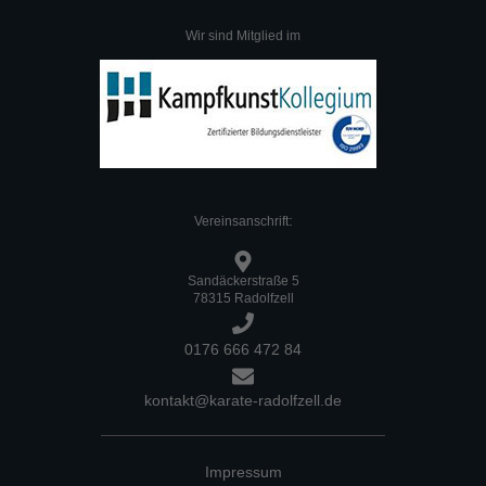
Wir sind Mitglied im
:
Vereinsanschrift
Sandäckerstraße 5
78315 Radolfzell
0176 666 472 84
kontakt@karate-radolfzell.de
Impressum