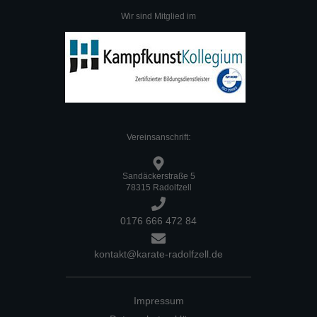
Wir sind Mitglied im
:
Vereinsanschrift
Sandäckerstraße 5
78315 Radolfzell
0176 666 472 84
kontakt@karate-radolfzell.de
Impressum